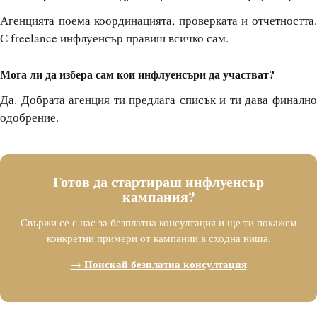
Агенцията поема координацията, проверката и отчетността.
С freelance инфлуенсър правиш всичко сам.
Мога ли да избера сам кои инфлуенсъри да участват?
Да. Добрата агенция ти предлага списък и ти дава финално
одобрение.
Готов да стартираш инфлуенсър
кампания?
Свържи се с нас за безплатна консултация и ще ти покажем
конкретни примери от кампании в сходна ниша.
→ Поискай безплатна консултация