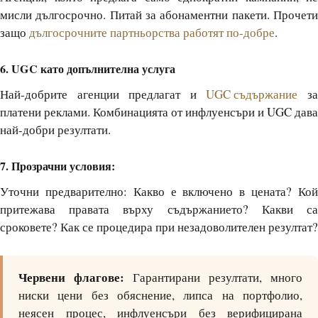
мисли дългосрочно. Питай за абонаментни пакети. Прочети
защо
дългосрочните партньорства работят по-добре
.
6. UGC като допълнителна услуга
Най-добрите агенции предлагат и
UGC съдържание
з
платени реклами. Комбинацията от инфлуенсъри и UGC дава
най-добри резултати.
7. Прозрачни условия:
Уточни предварително: Какво е включено в цената? Кой
притежава правата върху съдържанието? Какви са
сроковете? Как се процедира при незадоволителен резултат?
Червени флагове:
Гарантирани резултати, много
ниски цени без обяснение, липса на портфолио,
неясен процес, инфлуенсъри без верифицирана