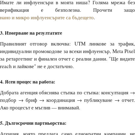
Имате ли инфлуенсъри в моята ниша? Голяма мрежа без
верификация е безполезна. Прочети защо
нано и микро инфлуенсърите са бъдещето
.
3. Измерване на резултатите
Правилният отговор включва: UTM линкове за трафик,
индивидуални промокодове за всеки инфлуенсър, Meta Pixel
за ретаргетинг и финален отчет с реални данни. "Ще видите
reach и лайкове" не е достатъчно.
4. Ясен процес на работа:
Добрата агенция обяснява стъпка по стъпка: консултация →
подбор → бриф → координация → публикуване → отчет.
Ако процесът е мъглив — внимавай.
5. Дългосрочни партньорства:
Агенция, която предлага само еднократни кампании, не