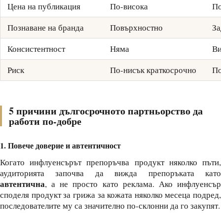
Цена на публикация
По-висока
По
Познаване на бранда
Повърхностно
За
Консистентност
Няма
Ви
Риск
По-нисък краткосрочно
По
5 причини дългосрочното партньорство да
работи по-добре
1. Повече доверие и автентичност
Когато инфлуенсърът препоръчва продукт няколко пъти,
аудиторията започва да вижда препоръката като
автентична
, а не просто като реклама. Ако инфлуенсър
споделя продукт за грижа за кожата няколко месеца подред,
последователите му са значително по-склонни да го закупят.