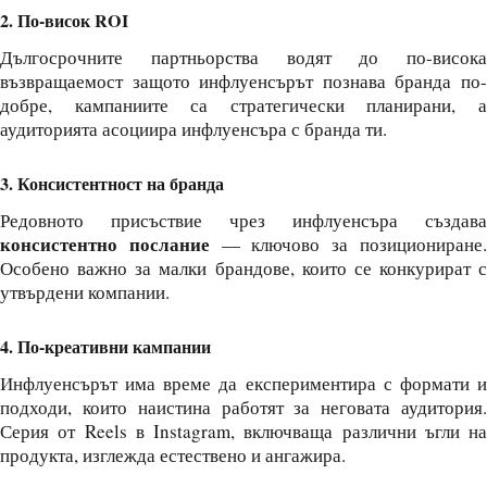
2. По-висок ROI
Дългосрочните партньорства водят до по-висока
възвращаемост защото инфлуенсърът познава бранда по-
добре, кампаниите са стратегически планирани, а
аудиторията асоциира инфлуенсъра с бранда ти.
3. Консистентност на бранда
Редовното присъствие чрез инфлуенсъра създава
консистентно послание
— ключово за позициониране
Особено важно за малки брандове, които се конкурират с
утвърдени компании.
4. По-креативни кампании
Инфлуенсърът има време да експериментира с формати и
подходи, които наистина работят за неговата аудитория.
Серия от Reels в Instagram, включваща различни ъгли на
продукта, изглежда естествено и ангажира.