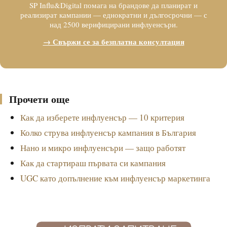
SP Influ&Digital помага на брандове да планират и
реализират кампании — еднократни и дългосрочни — с
над 2500 верифицирани инфлуенсъри.
→ Свържи се за безплатна консултация
Прочети още
Как да изберете инфлуенсър — 10 критерия
Колко струва инфлуенсър кампания в България
Нано и микро инфлуенсъри — защо работят
Как да стартираш първата си кампания
UGC като допълнение към инфлуенсър маркетинга