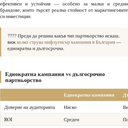
ефективен и устойчив — особено за малки и средни
брандове, които търсят реална стойност от маркетинговите
си инвестиции.
???? Преди да решиш какъв тип партньорство искаш,
виж
колко струва инфлуенсър кампания в България
—
еднократна и дългосрочна.
Еднократна кампания vs дългосрочно
партньорство
Еднократна кампания
Дъ
Доверие на аудиторията
Ниско
Ви
ROI
Среден
По