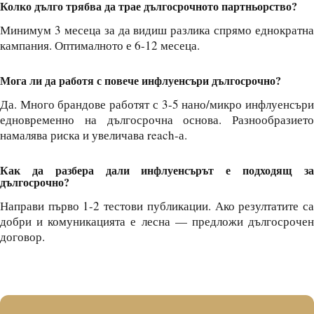
Колко дълго трябва да трае дългосрочното партньорство?
Минимум 3 месеца за да видиш разлика спрямо еднократна
кампания. Оптималното е 6-12 месеца.
Мога ли да работя с повече инфлуенсъри дългосрочно?
Да. Много брандове работят с 3-5 нано/микро инфлуенсъри
едновременно на дългосрочна основа. Разнообразието
намалява риска и увеличава reach-а.
Как да разбера дали инфлуенсърът е подходящ за
дългосрочно?
Направи първо 1-2 тестови публикации. Ако резултатите са
добри и комуникацията е лесна — предложи дългосрочен
договор.
Готов да изградиш дългосрочни партньорства?