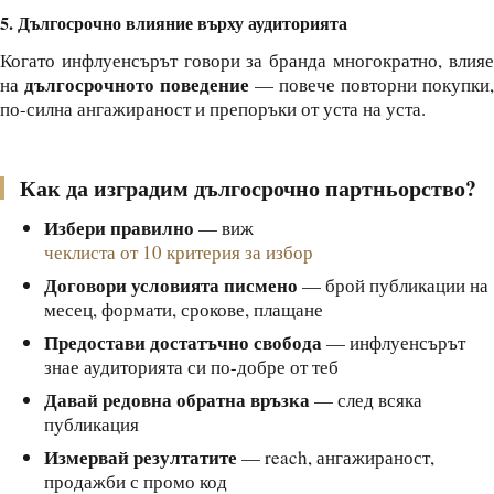
5. Дългосрочно влияние върху аудиторията
Когато инфлуенсърът говори за бранда многократно, влияе
дългосрочното поведение
на
— повече повторни покупки,
по-силна ангажираност и препоръки от уста на уста.
Как да изградим дългосрочно партньорство?
Избери правилно
— виж
чеклиста от 10 критерия за избор
Договори условията писмено
— брой публикации на
месец, формати, срокове, плащане
Предостави достатъчно свобода
— инфлуенсърът
знае аудиторията си по-добре от теб
Давай редовна обратна връзка
— след всяка
публикация
Измервай резултатите
— reach, ангажираност,
продажби с промо код