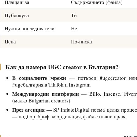
Плащаш за
Съдържанието (файла)
Публикува
Ти
Нужни последователи
Не
Цена
По-ниска
Как да намеря UGC creator в България?
В социалните мрежи
— потърси #ugccreator или
#ugcбългария в TikTok и Instagram
Международни платформи
— Billo, Insense, Fiver
(малко Bulgarian creators)
През агенция
— SP Influ&Digital поема целия проце
— подбор, бриф, координация, файл с пълни права