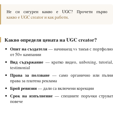
Не си сигурен какво е UGC? Прочети първо
какво е UGC creator и как работи
.
Какво определя цената на UGC creator?
Опит на създателя
— начинаещ vs такъв с портфолио
от 50+ кампании
Вид съдържание
— кратко видео, unboxing, tutorial
testimonial
Права за ползване
— само органично или пълни
права за платена реклама
Брой ревизии
— дали са включени корекции
Срок на изпълнение
— спешните поръчки струва
повече