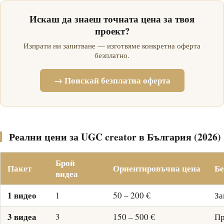
Искаш да знаеш точната цена за твоя
проект?
Изпрати ни запитване — изготвяме конкретна оферта
безплатно.
→ Поискай безплатна оферта
Реални цени за UGC creator в България (2026)
Брой
Пакет
Ориентировъчна цена
Б
видеа
1 видео
1
50 – 200 €
За
3 видеа
3
150 – 500 €
Пр