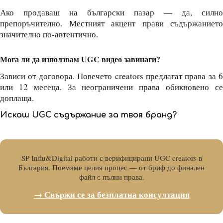
Ако продаваш на български пазар — да, силно
препоръчително. Местният акцент прави съдържанието
значително по-автентично.
Мога ли да използвам UGC видео завинаги?
Зависи от договора. Повечето creators предлагат права за 6
или 12 месеца. За неограничени права обикновено се
доплаща.
Искаш UGC съдържание за твоя бранд?
SP Influ&Digital работи с верифицирани UGC creators в
България. Поемаме целия процес — от бриф до финален
файл с пълни права.
→ Свържи се за безплатна консултация