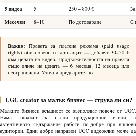
5 видеа
5
250 – 800 €
За
Месечен
8–10
По договаряне
С 
Важно:
Правата за платена реклама (paid usage
rights) обикновено се доплащат — добавят 30–50 €
към цената на видео. Продължителността на правата
също влияе на цената — 6 месеца, 12 месеца или
неограничени. Уточни предварително.
UGC creator за малък бизнес — струва ли си?
Малките бизнеси всъщност се възползват повече от UGC.
Нямат бюджет за скъпи продукционни екипи, а
автентичното съдържание работи по-добре при нишови
аудитории. Един добре направен UGC видеоклип може да