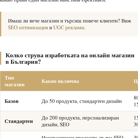
Имаш ли вече магазин и търсиш повече клиенти? Виж
SEO оптимизация
и
UGC реклами
.
Колко струва изработката на онлайн магазин
в България?
Тип
Какво включва
Ц
магазин
8
Базов
До 50 продукта, стандартен дизайн
1
До 200 продукта, персонализиран
1
Стандартен
дизайн, SEO
3
Неограничени продукти, пълна SEO,
3