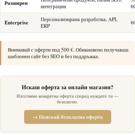
Разширен
интеграции
6
Персонализирана разработка, API,
Enterprise
6
ERP
Внимавай с оферти под 500 €. Обикновено получаваш
шаблонен сайт без SEO и без поддръжка.
Искаш оферта за онлайн магазин?
Изготвяме конкретна оферта според нуждите ти —
безплатно.
→ Поискай безплатна оферта