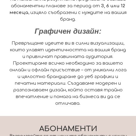
абонаментни планове за период от
3, 6 или 12
месеца
, изцяло съобразени с нуждите на вашия
бранд.
Графичен дизайн:
Превръщаме идеите ви в силни визуализации,
които улавят идентичността на вашия бранд
и привличат правилната аудитория.
Проектираме всичко необходимо за вашето
онлайн и офлайн присъствие – от уникални лога
и цялостно брандиране до уеб графики и
печатни материали. Създаваме модерен и
разпознаваем дизайн, който оставя трайно
впечатление и помага на бизнеса ви да се
отличава.
АБОНАМЕНТИ