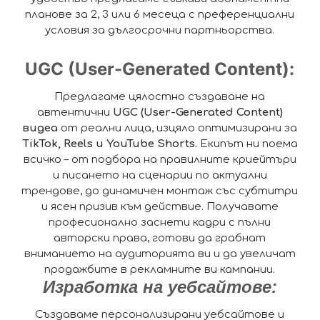
планове за 2, 3 или 6 месеца с преференциални
условия за дългосрочни партньорства.
UGC (User-Generated Content):
Предлагаме цялостно създаване на
автентични
UGC (User-Generated Content)
видеа
от реални лица, изцяло оптимизирани за
TikTok, Reels и YouTube Shorts.
Екипът ни поема
всичко – от подбора на правилните криейтъри
и писането на сценарии по актуални
трендове, до динамичен монтаж със субтитри
и ясен призив към действие. Получавате
професионално заснети кадри с пълни
авторски права, готови да грабнат
вниманието на аудиторията ви и да увеличат
продажбите в рекламните ви кампании.
Изработка на уебсайтове:
Създаваме персонализирани уебсайтове и