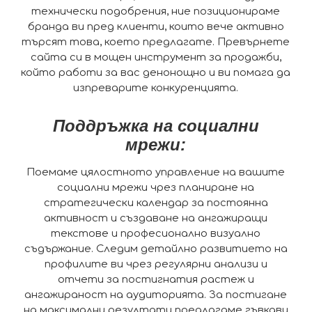
технически подобрения, ние позиционираме
бранда ви пред клиенти, които вече активно
търсят това, което предлагате. Превърнете
сайта си в мощен инструмент за продажби,
който работи за вас денонощно и ви помага да
изпреварите конкуренцията.
Поддръжка на социални
мрежи:
Поемаме цялостното управление на вашите
социални мрежи чрез планиране на
стратегически календар за постоянна
активност и създаване на ангажиращи
текстове и професионално визуално
съдържание. Следим детайлно развитието на
профилите ви чрез регулярни анализи и
отчети за постигнатия растеж и
ангажираност на аудиторията. За постигане
на максимални резултати предлагаме гъвкави