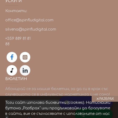
УСЛУГИ
Контакти:
office@spinfludigital.com
silvena@spinfludigital.com
+359 889 81 81
88
БЮЛЕТИН
Абонирай се за нашия бюлетин, за да си в крак със
случващото се в инфлуенсър маркетинга и не само!
РАЗБРАХ
Пиши ни по Viber
Този сайт използва бисквитки (cookies). Натискайки
ИЗПРАТИ
бутона „Разбрах“ или продължавайки да бразувате
в сайта, вие се съгласявате с използваните от нас
Звънни ни
Прочетох и се съгласявам с