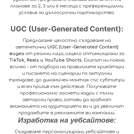
планове за 2, 3 или 6 месеца с преференциални
условия за дългосрочни партньорства.
UGC (User-Generated Content):
Предлагаме цялостно създаване на
автентични
UGC (User-Generated Content)
видеа
от реални лица, изцяло оптимизирани за
TikTok, Reels и YouTube Shorts.
Екипът ни поема
всичко – от подбора на правилните криейтъри
и писането на сценарии по актуални
трендове, до динамичен монтаж със субтитри
и ясен призив към действие. Получавате
професионално заснети кадри с пълни
авторски права, готови да грабнат
вниманието на аудиторията ви и да увеличат
продажбите в рекламните ви кампании.
Изработка на уебсайтове:
Създаваме персонализирани уебсайтове и