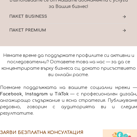
Възползвайте се от нашите абонаменти с услуги
за Вашия бизнес!
ПАКЕТ BUSINESS
ПАКЕТ PREMIUM
Нямате време да поддържате профилите си активни и
последователни? Оставете това на нас — за да се
концентрирате върху бизнеса си, докато присъствието
ви онлайн расте.
Поемаме поддръжката на вашите социални мрежи —
Facebook, Instagram и TikTok
— с професионален дизайн
ангажиращо съдържание и ясна стратегия. Публикуваме
редовно, говорим с аудиторията ви и следим
резултатите.
ЗАЯВИ БЕЗПЛАТНА КОНСУЛТАЦИЯ