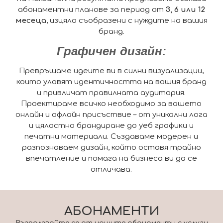
абонаментни планове за период от
3, 6 или 12
месеца
, изцяло съобразени с нуждите на вашия
бранд.
Графичен дизайн:
Превръщаме идеите ви в силни визуализации,
които улавят идентичността на вашия бранд
и привличат правилната аудитория.
Проектираме всичко необходимо за вашето
онлайн и офлайн присъствие – от уникални лога
и цялостно брандиране до уеб графики и
печатни материали. Създаваме модерен и
разпознаваем дизайн, който оставя трайно
впечатление и помага на бизнеса ви да се
отличава.
АБОНАМЕНТИ