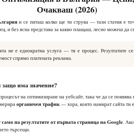
Очакваш (2026)
ългария
и се питаш колко ще ти струва — тази статия е точ
сец, и без ясна представа за какво плащаш, лесно можеш да 
а не е еднократна услуга — тя е процес. Резултатите се 
емост спрямо платената реклама.
 защо има значение?
процесът на оптимизиране на уебсайт, така че да се появява 
органичен трафик
енерира
— хора, които намират сайта ти е
 само на резултатите от първата страница на Google
. Ак
чето търсещи.