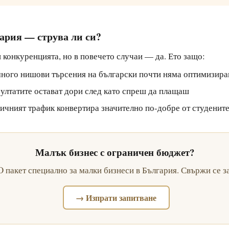
ария — струва ли си?
и конкуренцията, но в повечето случаи — да. Ето защо:
ного нишови търсения на български почти няма оптимизира
лтатите остават дори след като спреш да плащаш
чният трафик конвертира значително по-добре от студенит
Малък бизнес с ограничен бюджет?
 пакет специално за малки бизнеси в България. Свържи се за
→ Изпрати запитване