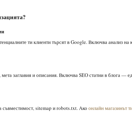
изацията?
ми
тенциалните ти клиенти търсят в Google. Включва анализ на 
, мета заглавия и описания. Включва SEO статии в блога — е
 съвместимост, sitemap и robots.txt. Ако
онлайн магазинът т