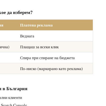
ое да изберем?
ия
Платена реклама
Веднага
нична)
Плащаш за всеки клик
Спира при спиране на бюджета
По-ниско (маркирано като реклама)
я в България
ални клиенти
 Search Console