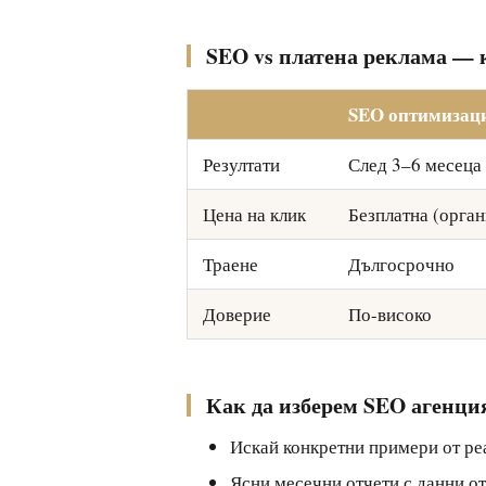
SEO vs платена реклама — к
SEO оптимизац
Резултати
След 3–6 месеца
Цена на клик
Безплатна (орга
Траене
Дългосрочно
Доверие
По-високо
Как да изберем SEO агенци
Искай конкретни примери от ре
Ясни месечни отчети с данни от