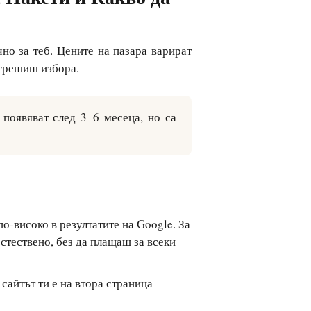
но за теб. Цените на пазара варират
сгрешиш избора.
появяват след 3–6 месеца, но са
по-високо в резултатите на Google. За
стествено, без да плащаш за всеки
о сайтът ти е на втора страница —