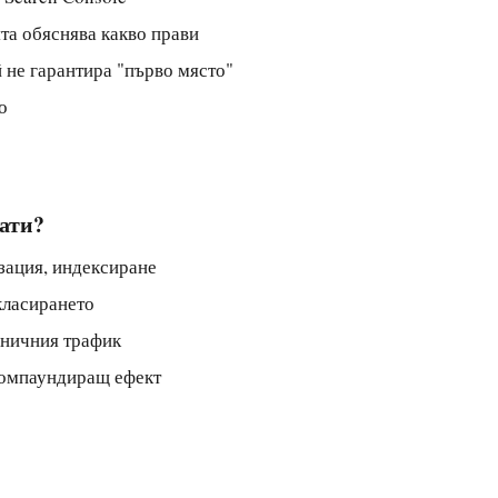
та обяснява какво прави
не гарантира "първо място"
о
тати?
зация, индексиране
класирането
аничния трафик
компаундиращ ефект