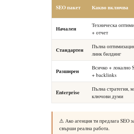
SEO пакет
Какво включва
Техническа оптими
Начален
+ отчет
Пълна оптимизация
Стандартен
линк билдинг
Всичко + локално 
Разширен
+ backlinks
Пълна стратегия, 
Enterprise
ключови думи
⚠️ Ако агенция ти предлага SEO з
свърши реална работа.