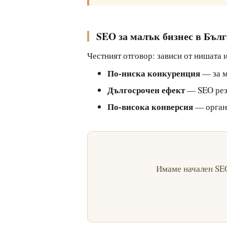
SEO за малък бизнес в Бълг
Честният отговор: зависи от нишата 
По-ниска конкуренция
— за м
Дългосрочен ефект
— SEO резу
По-висока конверсия
— органи
Имаме начален SEO