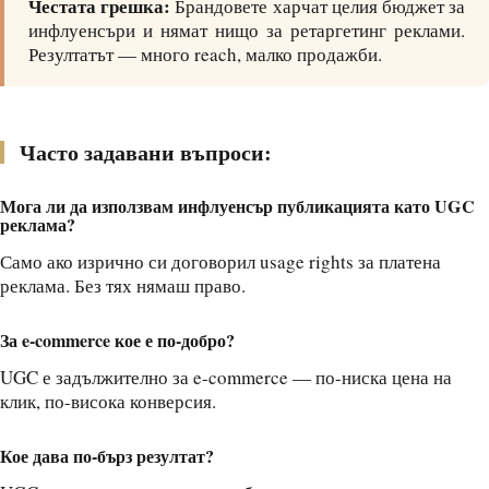
Честата грешка:
Брандовете харчат целия бюджет за
инфлуенсъри и нямат нищо за ретаргетинг реклами.
Резултатът — много reach, малко продажби.
Часто задавани въпроси:
Мога ли да използвам инфлуенсър публикацията като UGC
реклама?
Само ако изрично си договорил usage rights за платена
реклама. Без тях нямаш право.
За e-commerce кое е по-добро?
UGC е задължително за e-commerce — по-ниска цена на
клик, по-висока конверсия.
Кое дава по-бърз резултат?