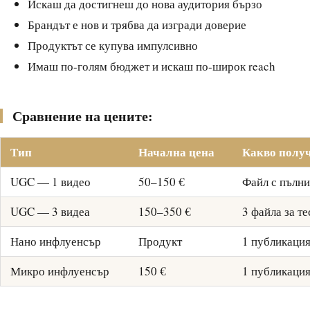
Искаш да достигнеш до нова аудитория бързо
Брандът е нов и трябва да изгради доверие
Продуктът се купува импулсивно
Имаш по-голям бюджет и искаш по-широк reach
Сравнение на цените:
Тип
Начална цена
Какво полу
UGC — 1 видео
50–150 €
Файл с пълни
UGC — 3 видеа
150–350 €
3 файла за т
Нано инфлуенсър
Продукт
1 публикация
Микро инфлуенсър
150 €
1 публикация