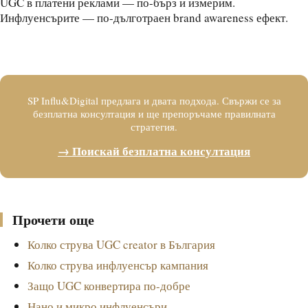
UGC в платени реклами — по-бърз и измерим.
Инфлуенсърите — по-дълготраен brand awareness ефект.
Не знаеш кое е по-добро за твоя бранд?
SP Influ&Digital предлага и двата подхода. Свържи се за
безплатна консултация и ще препоръчаме правилната
стратегия.
→ Поискай безплатна консултация
Прочети още
Колко струва UGC creator в България
Колко струва инфлуенсър кампания
Защо UGC конвертира по-добре
Нано и микро инфлуенсъри