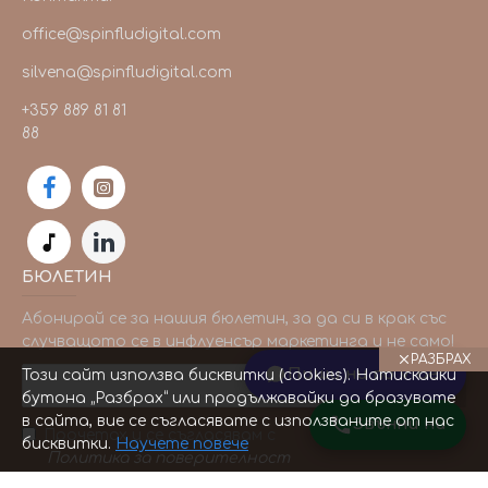
office@spinfludigital.com
silvena@spinfludigital.com
+359 889 81 81
88
БЮЛЕТИН
Абонирай се за нашия бюлетин, за да си в крак със
случващото се в инфлуенсър маркетинга и не само!
РАЗБРАХ
Пиши ни по Viber
Този сайт използва бисквитки (cookies). Натискайки
ИЗПРАТИ
бутона „Разбрах“ или продължавайки да бразувате
в сайта, вие се съгласявате с използваните от нас
Звънни ни
Прочетох и се съгласявам с
бисквитки.
Научете повече
Политика за поверителност