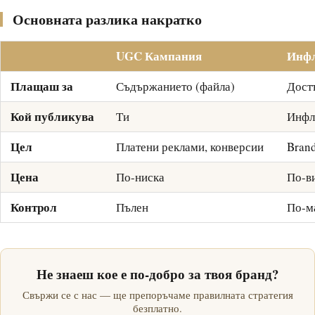
Основната разлика накратко
UGC Кампания
Инфл
Плащаш за
Съдържанието (файла)
Дост
Кой публикува
Ти
Инфл
Цел
Платени реклами, конверсии
Brand
Цена
По-ниска
По-в
Контрол
Пълен
По-м
Не знаеш кое е по-добро за твоя бранд?
Свържи се с нас — ще препоръчаме правилната стратегия
безплатно.