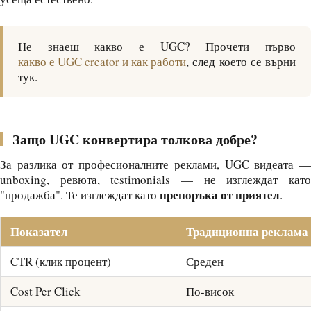
Не знаеш какво е UGC? Прочети първо
какво е UGC creator и как работи
, след което се върни
тук.
Защо UGC конвертира толкова добре?
За разлика от професионалните реклами, UGC видеата —
unboxing, ревюта, testimonials — не изглеждат като
препоръка от приятел
"продажба". Те изглеждат като
.
Показател
Традиционна реклама
CTR (клик процент)
Среден
Cost Per Click
По-висок