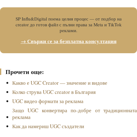
SP Influ&Digital поема целия процес — от подбор на
creator до готов файл с пълни права за Meta и TikTok
реклами.
→ Свържи се за безплатна консултация
Прочети още:
Какво е UGC Creator — значение и видове
Колко струва UGC creator в България
UGC видео формати за реклама
Защо UGC конвертира по-добре от традиционната
реклама
Как да намериш UGC създатели