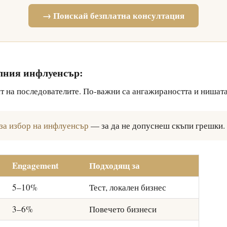
→ Поискай безплатна консултация
лния инфлуенсър:
ят на последователите. По-важни са ангажираността и нишата
 за избор на инфлуенсър
— за да не допуснеш скъпи грешки.
Engagement
Подходящ за
5–10%
Тест, локален бизнес
3–6%
Повечето бизнеси