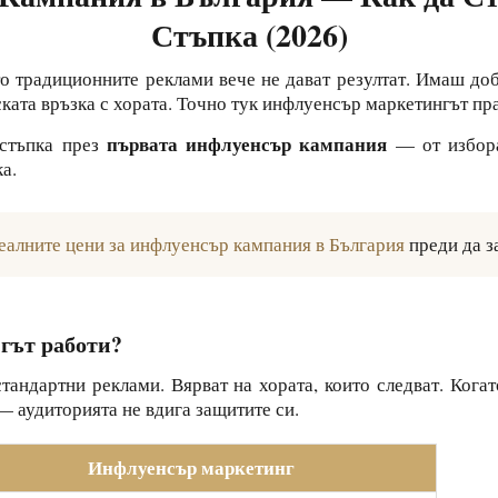
Стъпка (2026)
то традиционните реклами вече не дават резултат. Имаш до
ата връзка с хората. Точно тук инфлуенсър маркетингът пра
първата инфлуенсър кампания
 стъпка през
— от избора
ка.
еалните цени за инфлуенсър кампания в България
преди да з
гът работи?
стандартни реклами. Вярват на хората, които следват. Кога
— аудиторията не вдига защитите си.
Инфлуенсър маркетинг