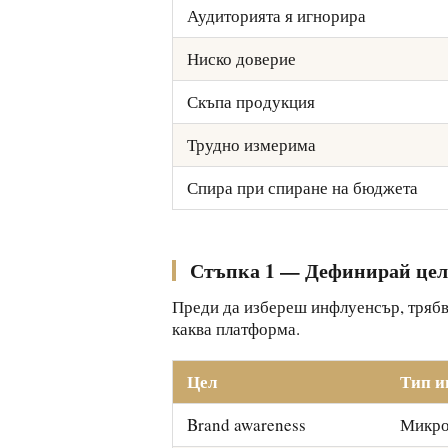
Аудиторията я игнорира
Ниско доверие
Скъпа продукция
Трудно измерима
Спира при спиране на бюджета
Стъпка 1 — Дефинирай цел
Преди да избереш инфлуенсър, трябв
каква платформа.
Цел
Тип и
Brand awareness
Микро