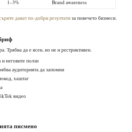
1–3%
Brand awareness
ърите дават по-добри резултати
за повечето бизнеси.
 бриф
. Трябва да е ясен, но не и рестриктивен.
 и неговите ползи
ябва аудиторията да запомни
окод, хаштаг
ва
TikTok видео
вията писмено