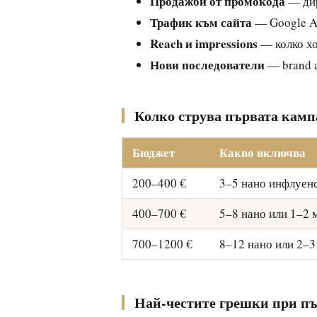
Продажби от промокода
— дир
Трафик към сайта
— Google An
Reach и impressions
— колко хо
Нови последователи
— brand a
Колко струва първата кам
Бюджет
Какво включва
200–400 €
3–5 нано инфлуен
400–700 €
5–8 нано или 1–2 
700–1200 €
8–12 нано или 2–3
Най-честите грешки при п