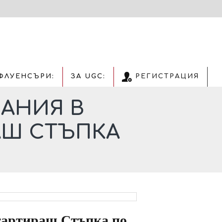
ФЛУЕНСЪРИ:
ЗА UGC:
РЕГИСТРАЦИЯ
АНИЯ В
АШ СТЪПКА
тартираш Стъпка по