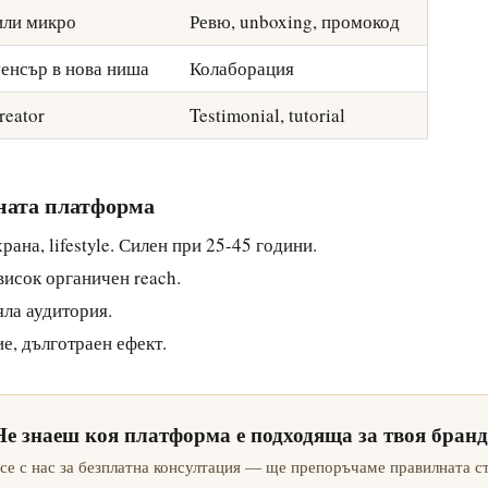
или микро
Ревю, unboxing, промокод
енсър в нова ниша
Колаборация
reator
Testimonial, tutorial
ната платформа
ана, lifestyle. Силен при 25-45 години.
исок органичен reach.
ла аудитория.
, дълготраен ефект.
Не знаеш коя платформа е подходяща за твоя бранд
се с нас за безплатна консултация — ще препоръчаме правилната ст