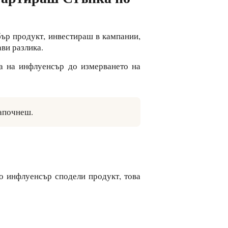
бър продукт, инвестираш в кампании,
ви разлика.
 на инфлуенсър до измерването на
апочнеш.
то инфлуенсър сподели продукт, това