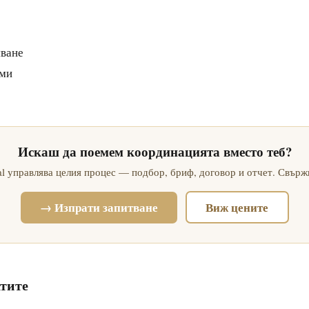
яване
ами
Искаш да поемем координацията вместо теб?
tal управлява целия процес — подбор, бриф, договор и отчет. Свържи
→ Изпрати запитване
Виж цените
тите