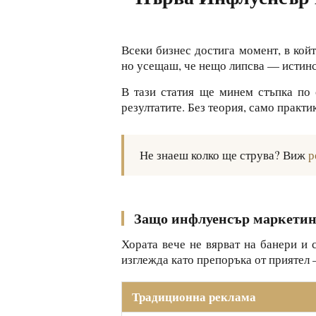
Всеки бизнес достига момент, в кой
но усещаш, че нещо липсва — истинск
В тази статия ще минем стъпка по
резултатите. Без теория, само практи
Не знаеш колко ще струва? Виж
р
Защо инфлуенсър маркетин
Хората вече не вярват на банери и 
изглежда като препоръка от приятел 
Традиционна реклама