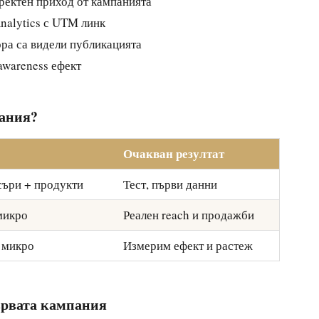
ектен приход от кампанията
alytics с UTM линк
ра са видели публикацията
wareness ефект
пания?
Очакван резултат
съри + продукти
Тест, първи данни
микро
Реален reach и продажби
 микро
Измерим ефект и растеж
ървата кампания