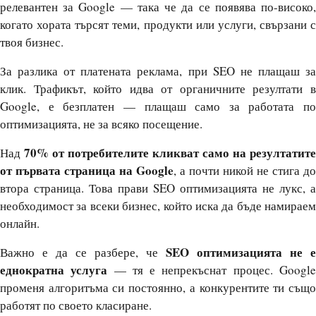
релевантен за Google — така че да се появява по-високо,
когато хората търсят теми, продукти или услуги, свързани с
твоя бизнес.
За разлика от платената реклама, при SEO не плащаш за
клик. Трафикът, който идва от органичните резултати в
Google, е безплатен — плащаш само за работата по
оптимизацията, не за всяко посещение.
70% от потребителите кликват само на резултатите
Над
от първата страница на Google
, а почти никой не стига до
втора страница. Това прави SEO оптимизацията не лукс, а
необходимост за всеки бизнес, който иска да бъде намираем
онлайн.
SEO оптимизацията не е
Важно е да се разбере, че
еднократна услуга
— тя е непрекъснат процес. Googl
променя алгоритъма си постоянно, а конкурентите ти също
работят по своето класиране.