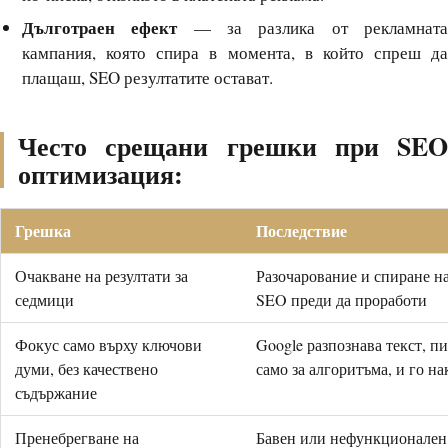
Дълготраен ефект
— за разлика от рекламнат
кампания, която спира в момента, в който спреш да
плащаш, SEO резултатите остават.
Често срещани грешки при SEO
оптимизация:
Грешка
Последствие
Очакване на резултати за
Разочарование и спиране н
седмици
SEO преди да проработи
Фокус само върху ключови
Google разпознава текст, п
думи, без качествено
само за алгоритъма, и го на
съдържание
Пренебрегване на
Бавен или нефункционален