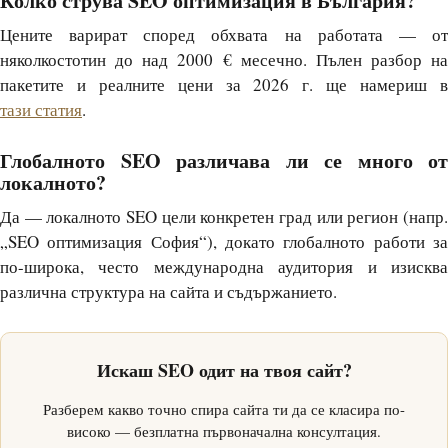
Колко струва SEO оптимизация в България?
Цените варират според обхвата на работата — от
няколкостотин до над 2000 € месечно. Пълен разбор на
пакетите и реалните цени за 2026 г. ще намериш в
тази статия
.
Глобалното SEO различава ли се много от
локалното?
Да — локалното SEO цели конкретен град или регион (напр.
„SEO оптимизация София“), докато глобалното работи за
по-широка, често международна аудитория и изисква
различна структура на сайта и съдържанието.
Искаш SEO одит на твоя сайт?
Разберем какво точно спира сайта ти да се класира по-
високо — безплатна първоначална консултация.