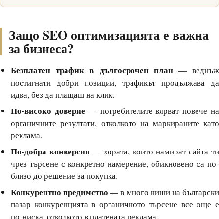
Защо SEO оптимизацията е важна
за бизнеса?
Безплатен трафик в дългосрочен план
— веднъ
постигнати добри позиции, трафикът продължава да
идва, без да плащаш на клик.
По-високо доверие
— потребителите вярват повече н
органичните резултати, отколкото на маркираните като
реклама.
По-добра конверсия
— хората, които намират сайта т
чрез търсене с конкретно намерение, обикновено са по-
близо до решение за покупка.
Конкурентно предимство
— в много ниши на българск
пазар конкуренцията в органичното търсене все още е
по-ниска, отколкото в платената реклама.