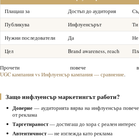
Плащаш за
Достъп до аудитория
Съ
Публикува
Инфлуенсърът
Ти
Нужни последователи
Да
Не
Цел
Brand awareness, reach
Пл
Прочети повече в
UGC кампания vs Инфлуенсър кампания — сравнение
.
Защо инфлуенсър маркетингът работи?
Доверие
— аудиторията вярва на инфлуенсъра повече
от реклама
Таргетираност
— достигаш до хора с реален интерес
Автентичност
— не изглежда като реклама