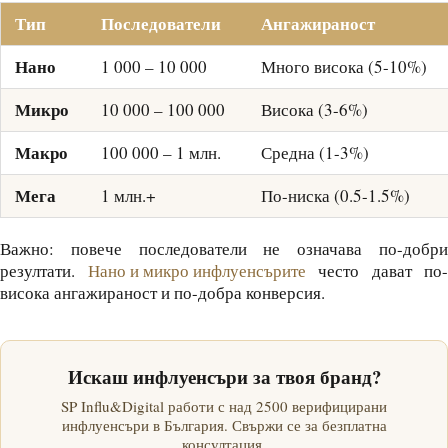
Тип
Последователи
Ангажираност
Нано
1 000 – 10 000
Много висока (5-10%)
Микро
10 000 – 100 000
Висока (3-6%)
Макро
100 000 – 1 млн.
Средна (1-3%)
Мега
1 млн.+
По-ниска (0.5-1.5%)
Важно: повече последователи не означава по-добри
резултати.
Нано и микро инфлуенсърите
често дават по-
висока ангажираност и по-добра конверсия.
Искаш инфлуенсъри за твоя бранд?
SP Influ&Digital работи с над 2500 верифицирани
инфлуенсъри в България. Свържи се за безплатна
консултация.