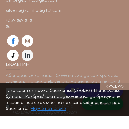
office@spinfludigital.com
silvena@spinfludigital.com
+359 889 81 81
88
БЮЛЕТИН
Абонирай се за нашия бюлетин, за да си в крак със
случващото се в инфлуенсър маркетинга и не само!
РАЗБРАХ
Пиши ни по Viber
Този сайт използва бисквитки (cookies). Натискайки
ИЗПРАТИ
бутона „Разбрах“ или продължавайки да бразувате
в сайта, вие се съгласявате с използваните от нас
Звънни ни
Прочетох и се съгласявам с
бисквитки.
Научете повече
Политика за поверителност
Copyright © 2025, www.spinfludigital.com, All Rights Reserved