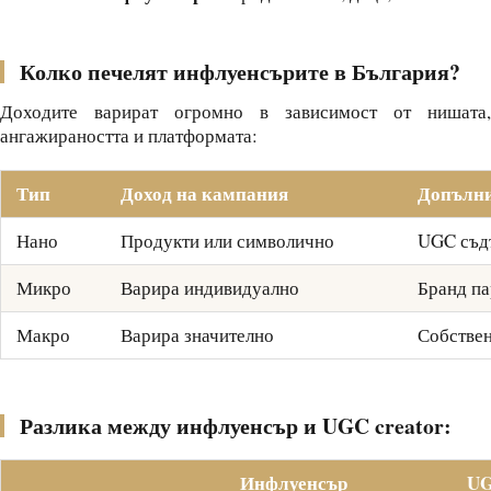
Колко печелят инфлуенсърите в България?
Доходите варират огромно в зависимост от нишата,
ангажираността и платформата:
Тип
Доход на кампания
Допълни
Нано
Продукти или символично
UGC съд
Микро
Варира индивидуално
Бранд па
Макро
Варира значително
Собствен
Разлика между инфлуенсър и UGC creator:
Инфлуенсър
UG