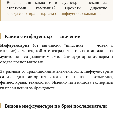
Вече знаеш какво е инфлуенсър и искаш да
стартираш кампания? Прочети директно
как да стартираш първата си инфлуенсър кампания
.
Какво е инфлуенсър — значение
Инфлуенсърът
(от английски "influencer" — човек с
влияние) е човек, който е изградил активна и ангажирана
аудитория в социалните мрежи. Тази аудитория му вярва и
следва препоръките му.
За разлика от традиционните знаменитости, инфлуенсърите
са изградили авторитет в конкретна ниша — козметика,
фитнес, храна, технологии. Именно тази нишова експертиза
ги прави ценни за брандовете.
Видове инфлуенсъри по брой последователи