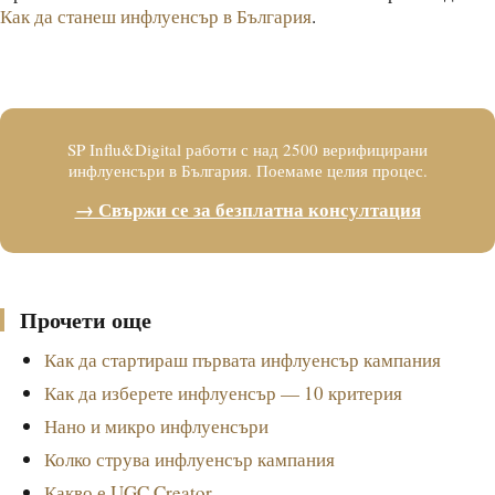
Как да станеш инфлуенсър в България
.
Искаш инфлуенсъри за твоя бранд?
SP Influ&Digital работи с над 2500 верифицирани
инфлуенсъри в България. Поемаме целия процес.
→ Свържи се за безплатна консултация
Прочети още
Как да стартираш първата инфлуенсър кампания
Как да изберете инфлуенсър — 10 критерия
Нано и микро инфлуенсъри
Колко струва инфлуенсър кампания
Какво е UGC Creator