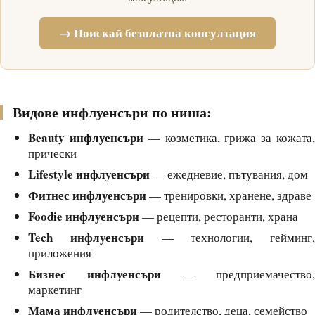
→ Поискай безплатна консултация
Видове инфлуенсъри по ниша:
Beauty инфлуенсъри
— козметика, грижа за кожата
прически
Lifestyle инфлуенсъри
— ежедневие, пътувания, дом
Фитнес инфлуенсъри
— тренировки, хранене, здраве
Foodie инфлуенсъри
— рецепти, ресторанти, храна
Tech инфлуенсъри
— технологии, гейминг,
приложения
Бизнес инфлуенсъри
— предприемачество
маркетинг
Мама инфлуенсъри
— родителство, деца, семейство