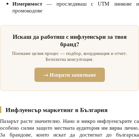
Измеримост
— проследяваш с UTM линкове и
промокодове
Искаш да работиш с инфлуенсъри за твоя
бранд?
Поемаме целия процес — подбор, координация и отчет.
Безплатна консултация.
→ Изпрати запитване
Инфлуенсър маркетинг в България
Пазарът расте значително. Нано и микро инфлуенсърите са
особено силни защото местната аудитория им вярва лично.
За брандове, които искат да достигнат до българска