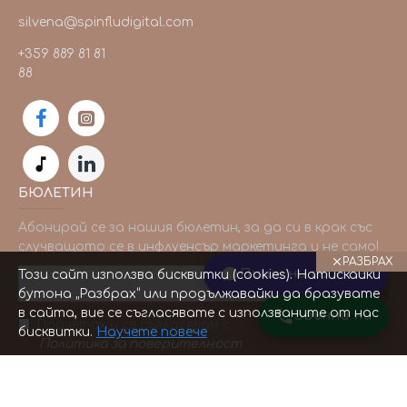
silvena@spinfludigital.com
+359 889 81 81
88
БЮЛЕТИН
Абонирай се за нашия бюлетин, за да си в крак със
случващото се в инфлуенсър маркетинга и не само!
РАЗБРАХ
Пиши ни по Viber
Този сайт използва бисквитки (cookies). Натискайки
ИЗПРАТИ
бутона „Разбрах“ или продължавайки да бразувате
в сайта, вие се съгласявате с използваните от нас
Звънни ни
Прочетох и се съгласявам с
бисквитки.
Научете повече
Политика за поверителност
Copyright © 2025, www.spinfludigital.com, All Rights Reserved