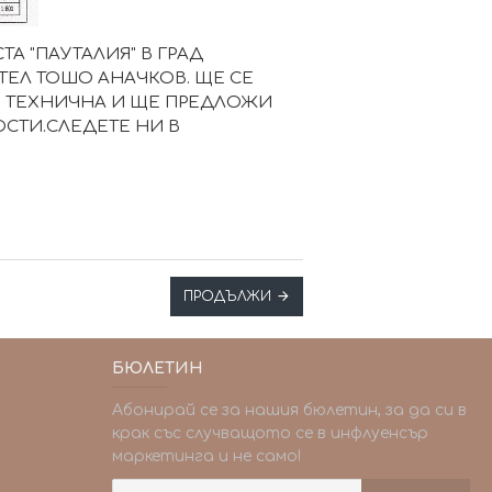
А "ПАУТАЛИЯ" В ГРАД
ТЕЛ ТОШО АНАЧКОВ. ЩЕ СЕ
ОГО ТЕХНИЧНА И ЩЕ ПРЕДЛОЖИ
СТИ.СЛЕДЕТЕ НИ В
ПРОДЪЛЖИ
БЮЛЕТИН
Абонирай се за нашия бюлетин, за да си в
крак със случващото се в инфлуенсър
маркетинга и не само!